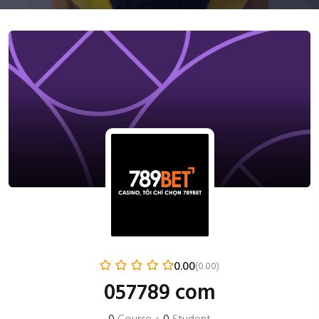
0.00
(0.00)
057789 com