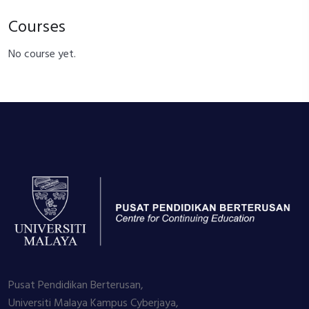
Courses
No course yet.
Pusat Pendidikan Berterusan,
Universiti Malaya Kampus Cyberjaya,