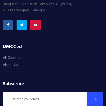
Bangunan CV23, Jalan Teknokrat 3, Cyber 4,
63000 Cyberjaya, Selangor.
UMCCed
All Courses
About Us
Subscribe