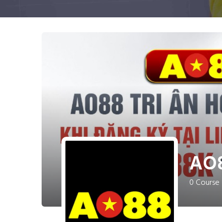
AO8
0
Course