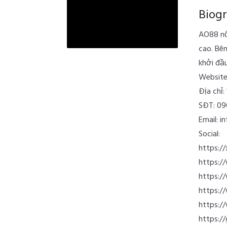
Biog
AO88
nổ
cao. Bên
khởi đầ
Website
Địa chỉ:
SĐT: 09
Email: i
Social:
https:/
https:
https:/
https:/
https:/
https:/