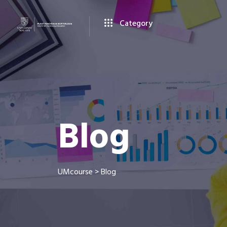
Category
Blog
UMcourse
>
Blog