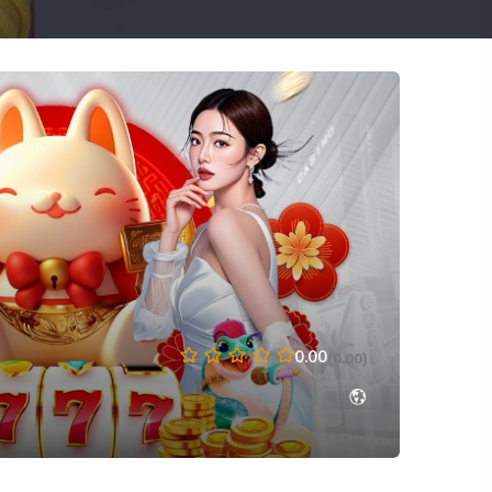
0.00
(0.00)