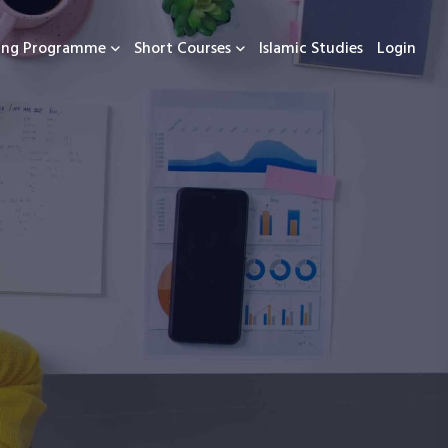
ning Programme
Short Courses
Islamic Studies
Login