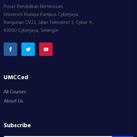
Pusat Pendidikan Berterusan,
Universiti Malaya Kampus Cyberjaya,
Bangunan CV23, Jalan Teknokrat 3, Cyber 4,
63000 Cyberjaya, Selangor.
UMCCed
All Courses
About Us
Subscribe