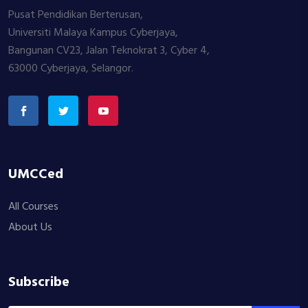
Pusat Pendidikan Berterusan,
Universiti Malaya Kampus Cyberjaya,
Bangunan CV23, Jalan Teknokrat 3, Cyber 4,
63000 Cyberjaya, Selangor.
UMCCed
All Courses
About Us
Subscribe