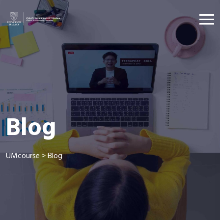
Blog
UMcourse
>
Blog