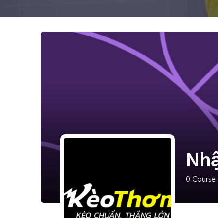
Nhậ
0
Course