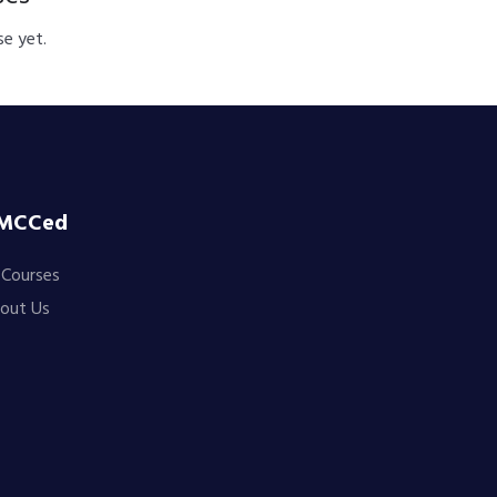
e yet.
MCCed
l Courses
out Us