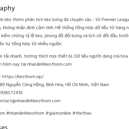
raphy
nh kèo thơm
phân tích kèo bóng đá chuyên sâu - từ Premier Leagu
n, không nhận định cảm tính. Hệ thống tổng hợp dữ liệu từ hàng n
kiểm chứng tỷ lệ kèo, phong độ đội bóng và lịch sử đối đầu trước
ần tự tổng hợp từ nhiều nguồn.
ện tải nhanh, tương thích mọi thiết bị. Dữ liệu người dùng mã hó
ận hôm nay tại nhandinhkeothom.com
:
https://keothom.vip/
: 89 Nguyễn Công Hồng, Bình Hòa, Hồ Chí Minh, Việt Nam
0938572410
contact@nhandinhkeothom.com
m #nhandinhkeothom #giaitrionline #thethao
ses