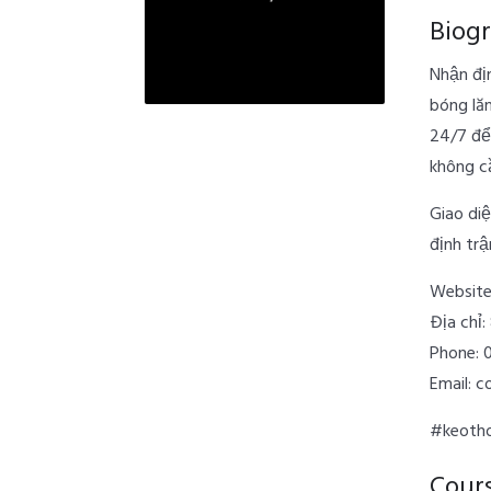
Biog
Nhận đị
bóng lă
24/7 để 
không c
Giao di
định tr
Website
Địa chỉ
Phone: 
Email: 
#keotho
Cour