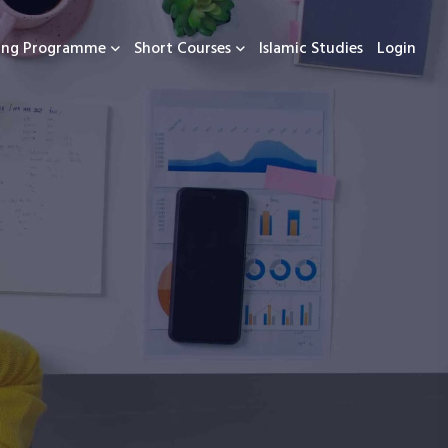
ning Programme
Short Courses
Islamic Studies
Login