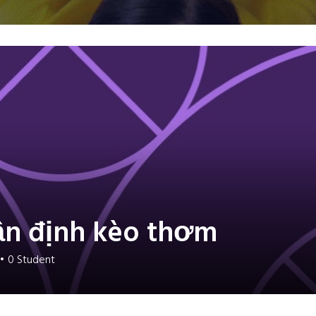
n định kèo thơm
•
0
Student