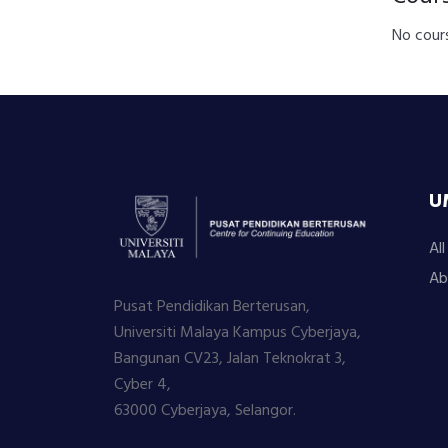
No cours
U
Al
Ab
Pusat Pendidikan Berterusan,
Universiti Malaya Kampus Cyberjaya,
Bangunan CV23, Jalan Teknokrat 3,
Cyber 4,
63000 Cyberjaya, Selangor.