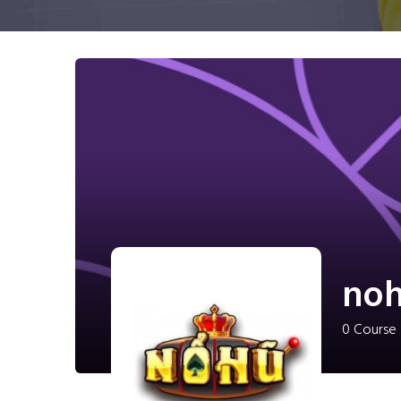
noh
0
Course