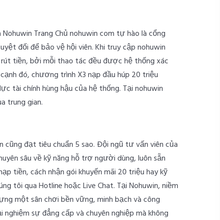
à
Nohuwin
Trang Chủ nohuwin com tự hào là cổng
yệt đối để bảo vệ hội viên. Khi truy cập nohuwin
 rút tiền, bởi mỗi thao tác đều được hệ thống xác
 cạnh đó, chương trình X3 nạp đầu húp 20 triệu
 lực tài chính hùng hậu của hệ thống. Tại nohuwin
 trung gian.
 cũng đạt tiêu chuẩn 5 sao. Đội ngũ tư vấn viên của
uyên sâu về kỹ năng hỗ trợ người dùng, luôn sẵn
nạp tiền, cách nhận gói khuyến mãi 20 triệu hay kỹ
ng tôi qua Hotline hoặc Live Chat. Tại Nohuwin, niềm
y dựng một sân chơi bền vững, minh bạch và công
ải nghiệm sự đẳng cấp và chuyên nghiệp mà không