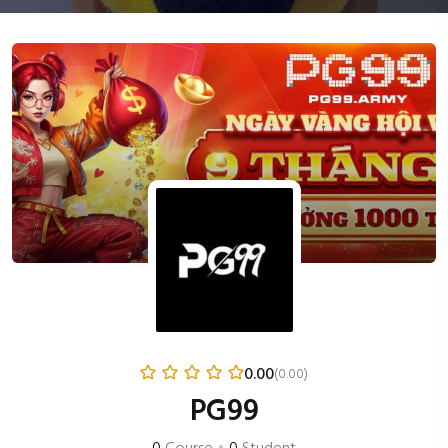
0.00
(0.00)
PG99